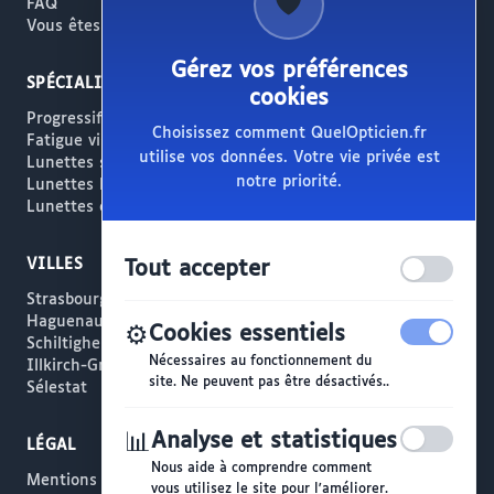
🛡️
FAQ
Vous êtes opticien ?
Gérez vos préférences
SPÉCIALITÉS
cookies
Progressifs / Presbytie
Choisissez comment QuelOpticien.fr
Fatigue visuelle / Écrans
utilise vos données. Votre vie privée est
Lunettes solaires
notre priorité.
Lunettes haut de gamme
Lunettes créateur
VILLES
Tout accepter
Strasbourg
Haguenau
⚙️
Cookies essentiels
Schiltigheim
Nécessaires au fonctionnement du
Illkirch-Graffenstaden
site. Ne peuvent pas être désactivés..
Sélestat
📊
Analyse et statistiques
LÉGAL
Nous aide à comprendre comment
Mentions légales
vous utilisez le site pour l'améliorer.