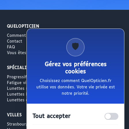
QUELOPTICIEN
Comment ça marche
Contact
🛡️
FAQ
Vous êtes opticien ?
Gérez vos préférences
SPÉCIALITÉS
cookies
Progressifs / Presbytie
Choisissez comment QuelOpticien.fr
Fatigue visuelle / Écrans
utilise vos données. Votre vie privée est
Lunettes solaires
notre priorité.
Lunettes haut de gamme
Lunettes créateur
VILLES
Tout accepter
Strasbourg