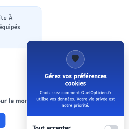
ite À
 équipés
🛡️
Gérez vos préférences
cookies
Choisissez comment QuelOpticien.fr
utilise vos données. Votre vie privée est
pour le moment.
notre priorité.
Tout accepter