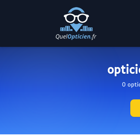
optic
0 opti