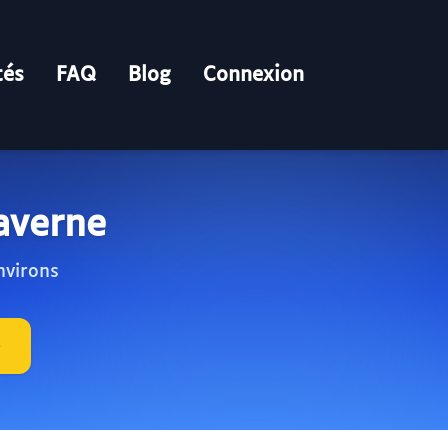
tés
FAQ
Blog
Connexion
averne
nvirons