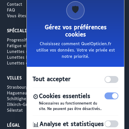
Contact
🛡️
FAQ
Vous êtes opticien ?
Gérez vos préférences
SPÉCIALITÉS
cookies
Progressifs / Presbytie
Choisissez comment QuelOpticien.fr
Fatigue visuelle / Écrans
utilise vos données. Votre vie privée est
Lunettes solaires
notre priorité.
Lunettes haut de gamme
Lunettes créateur
VILLES
Tout accepter
Strasbourg
Haguenau
⚙️
Cookies essentiels
Schiltigheim
Nécessaires au fonctionnement du
Illkirch-Graffenstaden
site. Ne peuvent pas être désactivés..
Sélestat
📊
Analyse et statistiques
LÉGAL