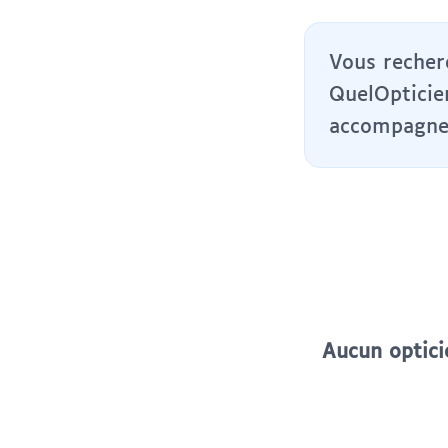
Vous recher
QuelOpticie
accompagner
Aucun optici