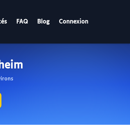
tés
FAQ
Blog
Connexion
hheim
virons