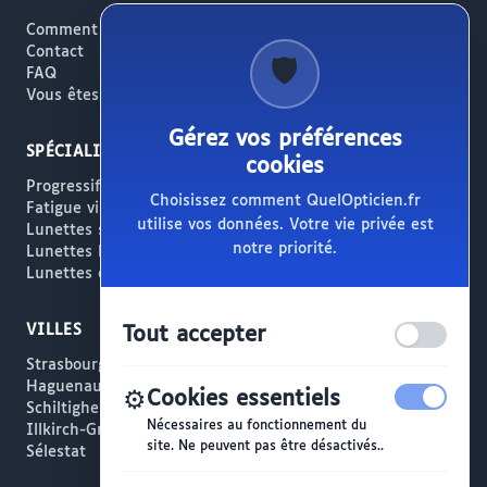
Comment ça marche
Contact
🛡️
FAQ
Vous êtes opticien ?
Gérez vos préférences
SPÉCIALITÉS
cookies
Progressifs / Presbytie
Choisissez comment QuelOpticien.fr
Fatigue visuelle / Écrans
utilise vos données. Votre vie privée est
Lunettes solaires
notre priorité.
Lunettes haut de gamme
Lunettes créateur
VILLES
Tout accepter
Strasbourg
Haguenau
⚙️
Cookies essentiels
Schiltigheim
Nécessaires au fonctionnement du
Illkirch-Graffenstaden
site. Ne peuvent pas être désactivés..
Sélestat