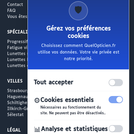
Contact
🛡️
FAQ
Vous êtes opticien ?
Gérez vos préférences
SPÉCIALITÉS
cookies
Progressifs / Presbytie
Choisissez comment QuelOpticien.fr
Fatigue visuelle / Écrans
utilise vos données. Votre vie privée est
Lunettes solaires
notre priorité.
Lunettes haut de gamme
Lunettes créateur
VILLES
Tout accepter
Strasbourg
Haguenau
⚙️
Cookies essentiels
Schiltigheim
Nécessaires au fonctionnement du
Illkirch-Graffenstaden
site. Ne peuvent pas être désactivés..
Sélestat
📊
Analyse et statistiques
LÉGAL