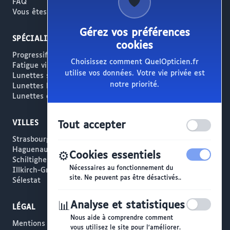
🛡️
FAQ
Vous êtes opticien ?
Gérez vos préférences
SPÉCIALITÉS
cookies
Progressifs / Presbytie
Choisissez comment QuelOpticien.fr
Fatigue visuelle / Écrans
utilise vos données. Votre vie privée est
Lunettes solaires
notre priorité.
Lunettes haut de gamme
Lunettes créateur
VILLES
Tout accepter
Strasbourg
Haguenau
⚙️
Cookies essentiels
Schiltigheim
Nécessaires au fonctionnement du
Illkirch-Graffenstaden
site. Ne peuvent pas être désactivés..
Sélestat
📊
Analyse et statistiques
LÉGAL
Nous aide à comprendre comment
Mentions légales
vous utilisez le site pour l'améliorer.