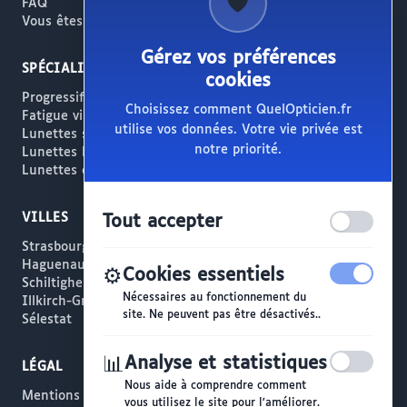
🛡️
FAQ
Vous êtes opticien ?
Gérez vos préférences
SPÉCIALITÉS
cookies
Progressifs / Presbytie
Choisissez comment QuelOpticien.fr
Fatigue visuelle / Écrans
utilise vos données. Votre vie privée est
Lunettes solaires
notre priorité.
Lunettes haut de gamme
Lunettes créateur
VILLES
Tout accepter
Strasbourg
Haguenau
⚙️
Cookies essentiels
Schiltigheim
Nécessaires au fonctionnement du
Illkirch-Graffenstaden
site. Ne peuvent pas être désactivés..
Sélestat
📊
Analyse et statistiques
LÉGAL
Nous aide à comprendre comment
Mentions légales
vous utilisez le site pour l'améliorer.