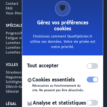
Contact
🛡️
FAQ
Vous êtes opticien ?
Gérez vos préférences
SPÉCIALITÉS
cookies
Progressifs / Presbytie
Choisissez comment QuelOpticien.fr
Fatigue visuelle / Écrans
utilise vos données. Votre vie privée est
Lunettes solaires
notre priorité.
Lunettes haut de gamme
Lunettes créateur
VILLES
Tout accepter
Strasbourg
Haguenau
⚙️
Cookies essentiels
Schiltigheim
Nécessaires au fonctionnement du
Illkirch-Graffenstaden
site. Ne peuvent pas être désactivés..
Sélestat
📊
Analyse et statistiques
LÉGAL