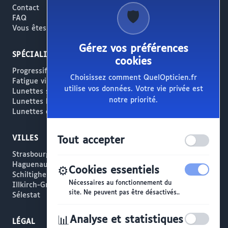
Contact
🛡️
FAQ
Vous êtes opticien ?
Gérez vos préférences
SPÉCIALITÉS
cookies
Progressifs / Presbytie
Choisissez comment QuelOpticien.fr
Fatigue visuelle / Écrans
utilise vos données. Votre vie privée est
Lunettes solaires
notre priorité.
Lunettes haut de gamme
Lunettes créateur
VILLES
Tout accepter
Strasbourg
Haguenau
⚙️
Cookies essentiels
Schiltigheim
Nécessaires au fonctionnement du
Illkirch-Graffenstaden
site. Ne peuvent pas être désactivés..
Sélestat
📊
Analyse et statistiques
LÉGAL