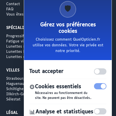
Contact
🛡️
FAQ
Vous êtes opticien ?
Gérez vos préférences
SPÉCIALITÉS
cookies
Progressifs / Presbytie
Choisissez comment QuelOpticien.fr
Fatigue visuelle / Écrans
utilise vos données. Votre vie privée est
Lunettes solaires
notre priorité.
Lunettes haut de gamme
Lunettes créateur
VILLES
Tout accepter
Strasbourg
Haguenau
⚙️
Cookies essentiels
Schiltigheim
Nécessaires au fonctionnement du
Illkirch-Graffenstaden
site. Ne peuvent pas être désactivés..
Sélestat
📊
Analyse et statistiques
LÉGAL