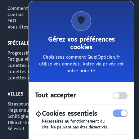
Comment ça marche
Contact
🛡️
FAQ
Vous êtes opticien ?
Gérez vos préférences
SPÉCIALITÉS
cookies
Progressifs / Presbytie
Choisissez comment QuelOpticien.fr
Fatigue visuelle / Écrans
utilise vos données. Votre vie privée est
Lunettes solaires
notre priorité.
Lunettes haut de gamme
Lunettes créateur
VILLES
Tout accepter
Strasbourg
Haguenau
⚙️
Cookies essentiels
Schiltigheim
Nécessaires au fonctionnement du
Illkirch-Graffenstaden
site. Ne peuvent pas être désactivés..
Sélestat