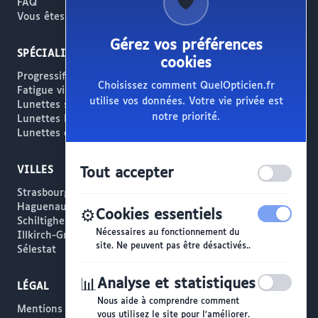
🛡️
FAQ
Vous êtes opticien ?
Gérez vos préférences
SPÉCIALITÉS
cookies
Progressifs / Presbytie
Choisissez comment QuelOpticien.fr
Fatigue visuelle / Écrans
utilise vos données. Votre vie privée est
Lunettes solaires
notre priorité.
Lunettes haut de gamme
Lunettes créateur
VILLES
Tout accepter
Strasbourg
Haguenau
⚙️
Cookies essentiels
Schiltigheim
Nécessaires au fonctionnement du
Illkirch-Graffenstaden
site. Ne peuvent pas être désactivés..
Sélestat
📊
Analyse et statistiques
LÉGAL
Nous aide à comprendre comment
Mentions légales
vous utilisez le site pour l'améliorer.