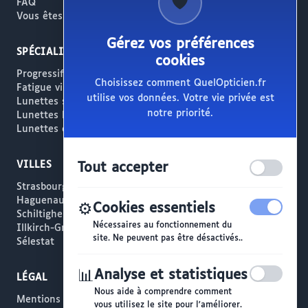
🛡️
FAQ
Vous êtes opticien ?
Gérez vos préférences
SPÉCIALITÉS
cookies
Progressifs / Presbytie
Choisissez comment QuelOpticien.fr
Fatigue visuelle / Écrans
utilise vos données. Votre vie privée est
Lunettes solaires
notre priorité.
Lunettes haut de gamme
Lunettes créateur
VILLES
Tout accepter
Strasbourg
Haguenau
⚙️
Cookies essentiels
Schiltigheim
Nécessaires au fonctionnement du
Illkirch-Graffenstaden
site. Ne peuvent pas être désactivés..
Sélestat
📊
Analyse et statistiques
LÉGAL
Nous aide à comprendre comment
Mentions légales
vous utilisez le site pour l'améliorer.