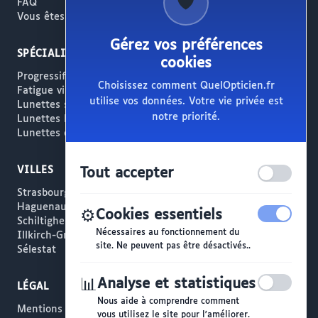
🛡️
FAQ
Vous êtes opticien ?
Gérez vos préférences
SPÉCIALITÉS
cookies
Progressifs / Presbytie
Choisissez comment QuelOpticien.fr
Fatigue visuelle / Écrans
utilise vos données. Votre vie privée est
Lunettes solaires
notre priorité.
Lunettes haut de gamme
Lunettes créateur
VILLES
Tout accepter
Strasbourg
Haguenau
⚙️
Cookies essentiels
Schiltigheim
Nécessaires au fonctionnement du
Illkirch-Graffenstaden
site. Ne peuvent pas être désactivés..
Sélestat
📊
Analyse et statistiques
LÉGAL
Nous aide à comprendre comment
Mentions légales
vous utilisez le site pour l'améliorer.