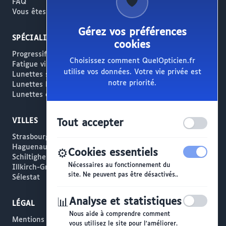
🛡️
FAQ
Vous êtes opticien ?
Gérez vos préférences
SPÉCIALITÉS
cookies
Progressifs / Presbytie
Choisissez comment QuelOpticien.fr
Fatigue visuelle / Écrans
utilise vos données. Votre vie privée est
Lunettes solaires
notre priorité.
Lunettes haut de gamme
Lunettes créateur
VILLES
Tout accepter
Strasbourg
Haguenau
⚙️
Cookies essentiels
Schiltigheim
Nécessaires au fonctionnement du
Illkirch-Graffenstaden
site. Ne peuvent pas être désactivés..
Sélestat
📊
Analyse et statistiques
LÉGAL
Nous aide à comprendre comment
Mentions légales
vous utilisez le site pour l'améliorer.