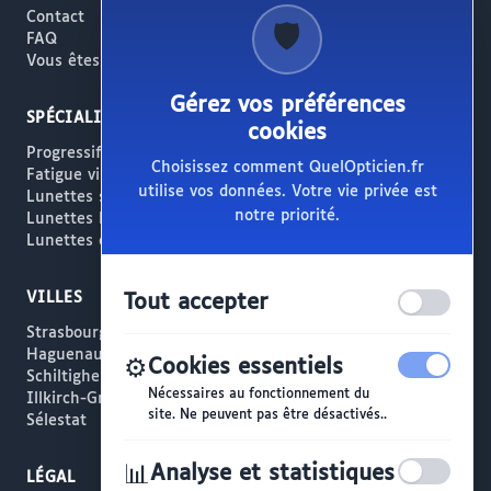
Contact
🛡️
FAQ
Vous êtes opticien ?
Gérez vos préférences
SPÉCIALITÉS
cookies
Progressifs / Presbytie
Choisissez comment QuelOpticien.fr
Fatigue visuelle / Écrans
utilise vos données. Votre vie privée est
Lunettes solaires
notre priorité.
Lunettes haut de gamme
Lunettes créateur
VILLES
Tout accepter
Strasbourg
Haguenau
⚙️
Cookies essentiels
Schiltigheim
Nécessaires au fonctionnement du
Illkirch-Graffenstaden
site. Ne peuvent pas être désactivés..
Sélestat
📊
Analyse et statistiques
LÉGAL