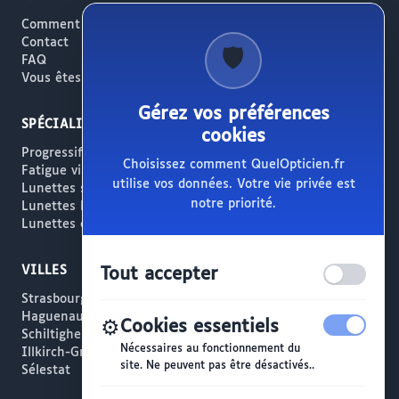
Comment ça marche
Contact
🛡️
FAQ
Vous êtes opticien ?
Gérez vos préférences
SPÉCIALITÉS
cookies
Progressifs / Presbytie
Choisissez comment QuelOpticien.fr
Fatigue visuelle / Écrans
utilise vos données. Votre vie privée est
Lunettes solaires
notre priorité.
Lunettes haut de gamme
Lunettes créateur
VILLES
Tout accepter
Strasbourg
Haguenau
⚙️
Cookies essentiels
Schiltigheim
Nécessaires au fonctionnement du
Illkirch-Graffenstaden
site. Ne peuvent pas être désactivés..
Sélestat