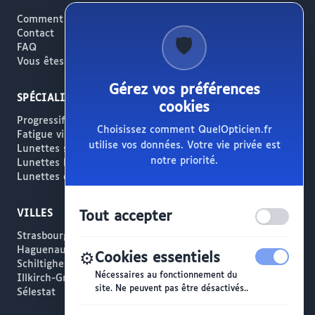
Comment ça marche
Contact
🛡️
FAQ
Vous êtes opticien ?
Gérez vos préférences
SPÉCIALITÉS
cookies
Progressifs / Presbytie
Choisissez comment QuelOpticien.fr
Fatigue visuelle / Écrans
utilise vos données. Votre vie privée est
Lunettes solaires
notre priorité.
Lunettes haut de gamme
Lunettes créateur
VILLES
Tout accepter
Strasbourg
Haguenau
⚙️
Cookies essentiels
Schiltigheim
Nécessaires au fonctionnement du
Illkirch-Graffenstaden
site. Ne peuvent pas être désactivés..
Sélestat