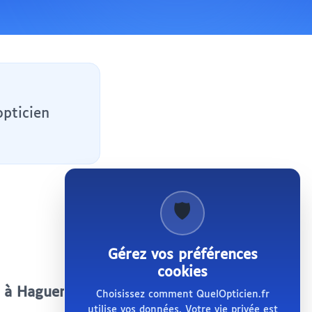
opticien
🛡️
Gérez vos préférences
cookies
e à Haguenau
Choisissez comment QuelOpticien.fr
utilise vos données. Votre vie privée est