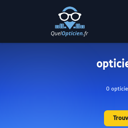
optici
0 optici
Trou