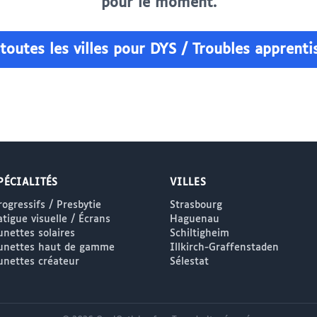
pour le moment.
 toutes les villes pour DYS / Troubles apprenti
PÉCIALITÉS
VILLES
rogressifs / Presbytie
Strasbourg
atigue visuelle / Écrans
Haguenau
unettes solaires
Schiltigheim
unettes haut de gamme
Illkirch-Graffenstaden
unettes créateur
Sélestat