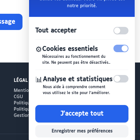
notre priorité.
ssage
Tout accepter
⚙️
Cookies essentiels
Nécessaires au fonctionnement du
site. Ne peuvent pas être désactivés..
📊
Analyse et statistiques
LÉGAL
Nous aide à comprendre comment
Mentions légales
vous utilisez le site pour l'améliorer.
CGU
Politique de confidentialité
Politique de gestion des cookies
J'accepte tout
Gestion des cookies
Enregistrer mes préférences