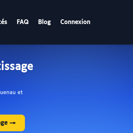
tés
FAQ
Blog
Connexion
tissage
guenau et
age →