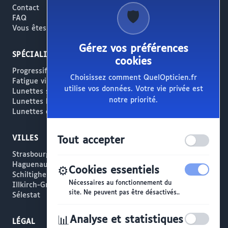
Contact
🛡️
FAQ
Vous êtes opticien ?
Gérez vos préférences
SPÉCIALITÉS
cookies
Progressifs / Presbytie
Choisissez comment QuelOpticien.fr
Fatigue visuelle / Écrans
utilise vos données. Votre vie privée est
Lunettes solaires
notre priorité.
Lunettes haut de gamme
Lunettes créateur
VILLES
Tout accepter
Strasbourg
Haguenau
⚙️
Cookies essentiels
Schiltigheim
Nécessaires au fonctionnement du
Illkirch-Graffenstaden
site. Ne peuvent pas être désactivés..
Sélestat
📊
Analyse et statistiques
LÉGAL