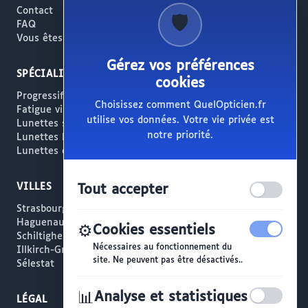
Contact
🛡️
FAQ
Vous êtes opticien ?
Gérez vos préférences
SPÉCIALITÉS
cookies
Progressifs / Presbytie
Choisissez comment QuelOpticien.fr
Fatigue visuelle / Écrans
utilise vos données. Votre vie privée est
Lunettes solaires
notre priorité.
Lunettes haut de gamme
Lunettes créateur
VILLES
Tout accepter
Strasbourg
Haguenau
⚙️
Cookies essentiels
Schiltigheim
Nécessaires au fonctionnement du
Illkirch-Graffenstaden
site. Ne peuvent pas être désactivés..
Sélestat
📊
Analyse et statistiques
LÉGAL