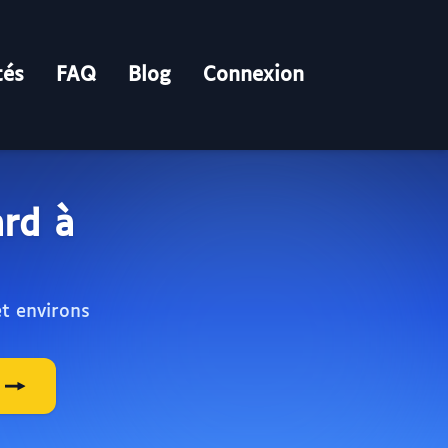
tés
FAQ
Blog
Connexion
ard à
et environs
d →