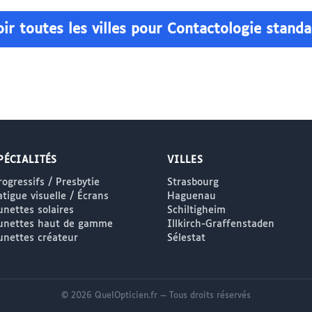
ir toutes les villes pour Contactologie stand
PÉCIALITÉS
VILLES
rogressifs / Presbytie
Strasbourg
atigue visuelle / Écrans
Haguenau
unettes solaires
Schiltigheim
unettes haut de gamme
Illkirch-Graffenstaden
unettes créateur
Sélestat
© 2026 QuelOpticien.fr — Tous droits réservés