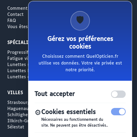
Comment ça marche
Contact
🛡️
FAQ
Vous êtes opticien ?
Gérez vos préférences
SPÉCIALITÉS
cookies
Progressifs / Presbytie
Choisissez comment QuelOpticien.fr
Fatigue visuelle / Écrans
utilise vos données. Votre vie privée est
Lunettes solaires
notre priorité.
Lunettes haut de gamme
Lunettes créateur
VILLES
Tout accepter
Strasbourg
Haguenau
⚙️
Cookies essentiels
Schiltigheim
Nécessaires au fonctionnement du
Illkirch-Graffenstaden
site. Ne peuvent pas être désactivés..
Sélestat