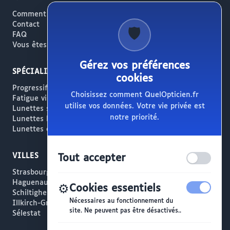
Comment ça marche
Contact
🛡️
FAQ
Vous êtes opticien ?
Gérez vos préférences
SPÉCIALITÉS
cookies
Progressifs / Presbytie
Choisissez comment QuelOpticien.fr
Fatigue visuelle / Écrans
utilise vos données. Votre vie privée est
Lunettes solaires
notre priorité.
Lunettes haut de gamme
Lunettes créateur
VILLES
Tout accepter
Strasbourg
Haguenau
⚙️
Cookies essentiels
Schiltigheim
Nécessaires au fonctionnement du
Illkirch-Graffenstaden
site. Ne peuvent pas être désactivés..
Sélestat