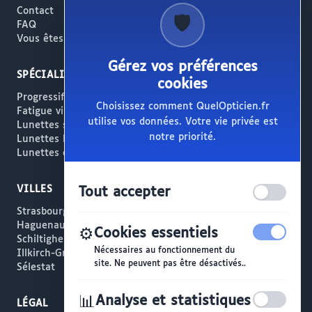
Contact
🛡️
FAQ
Vous êtes opticien ?
Gérez vos préférences
SPÉCIALITÉS
cookies
Progressifs / Presbytie
Choisissez comment QuelOpticien.fr
Fatigue visuelle / Écrans
utilise vos données. Votre vie privée est
Lunettes solaires
notre priorité.
Lunettes haut de gamme
Lunettes créateur
VILLES
Tout accepter
Strasbourg
Haguenau
⚙️
Cookies essentiels
Schiltigheim
Nécessaires au fonctionnement du
Illkirch-Graffenstaden
site. Ne peuvent pas être désactivés..
Sélestat
📊
Analyse et statistiques
LÉGAL