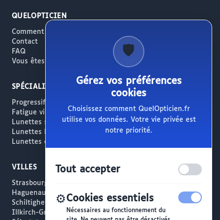
QUELOPTICIEN
Comment ça marche
Contact
🛡️
FAQ
Vous êtes opticien ?
Gérez vos préférences
SPÉCIALITÉS
cookies
Progressifs / Presbytie
Choisissez comment QuelOpticien.fr
Fatigue visuelle / Écrans
utilise vos données. Votre vie privée est
Lunettes solaires
notre priorité.
Lunettes haut de gamme
Lunettes créateur
VILLES
Tout accepter
Strasbourg
Haguenau
⚙️
Cookies essentiels
Schiltigheim
Nécessaires au fonctionnement du
Illkirch-Graffenstaden