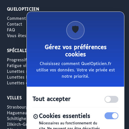
QUELOPTICIEN
Comment ça marche
Contact
🛡️
FAQ
Vous êtes opticien ?
Gérez vos préférences
SPÉCIALITÉS
cookies
Progressifs / Presbytie
Choisissez comment QuelOpticien.fr
Fatigue visuelle / Écrans
utilise vos données. Votre vie privée est
Lunettes solaires
notre priorité.
Lunettes haut de gamme
Lunettes créateur
VILLES
Tout accepter
Strasbourg
Haguenau
⚙️
Cookies essentiels
Schiltigheim
Nécessaires au fonctionnement du
Illkirch-Graffenstaden